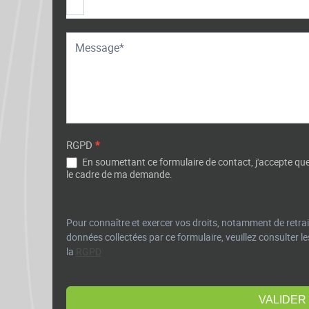
RGPD
*
En soumettant ce formulaire de contact, j'accepte que
le cadre de ma demande.
Pour connaître et exercer vos droits, notamment de retrai
données collectées par ce formulaire, veuillez consulter les
la
RGPD
VALIDER