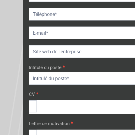
Intitulé du poste
*
CV
*
Lettre de motivation
*