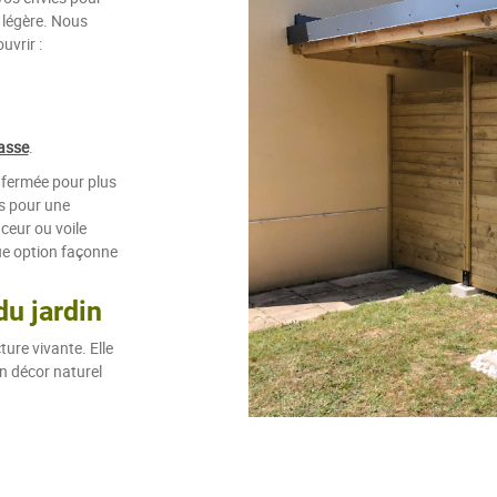
e légère. Nous
vrir :
asse
.
t fermée pour plus
is pour une
eur ou voile
ue option façonne
du jardin
ture vivante. Elle
n décor naturel