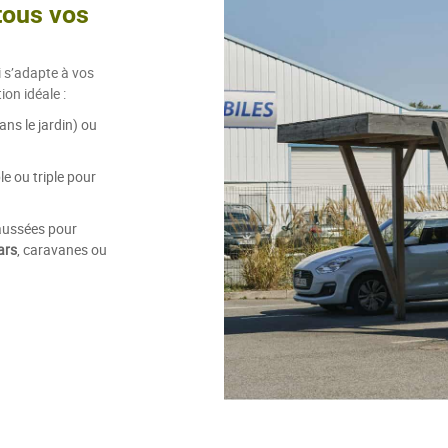
tous vos
 s’adapte à vos
on idéale :
ns le jardin) ou
e ou triple pour
aussées pour
ars
, caravanes ou