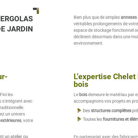
Bien plus que de simples
annexes 
PERGOLAS
véritables prolongements de votre 
DE JARDIN
espace de stockage fonctionnel ou 
déclinent désormais dans une mul
environnement.
r-
L’expertise Chelet 
bois
 Fini les
Le
bois
demeure le matériau par ex
s s’intègrent avec
accompagnons vos projets en pro
aditionnelle.
Des
structures complètes
prê
éez un univers
Toutes les
fournitures et élé
extérieures
, votre
nt un atelier ou
En partenariat avec des fabricant