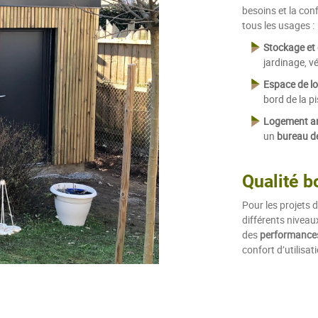
besoins et la con
tous les usages :
Stockage et 
jardinage, vé
Espace de loi
bord de la pi
Logement an
un
bureau de
Qualité b
Pour les projets d
différents niveau
des
performances
confort d’utilisat